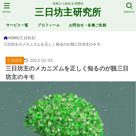
失敗から始める習慣化
三日坊主研究所
MENU
SEARCH
サービス一覧
プロフィール
お問合せ・各種ご依頼
HOME
三日坊主
三日坊主のメカニズムを正しく知るのが脱三日坊主のキモ
2023.03.03
三日坊主
三日坊主のメカニズムを正しく知るのが脱三日
坊主のキモ