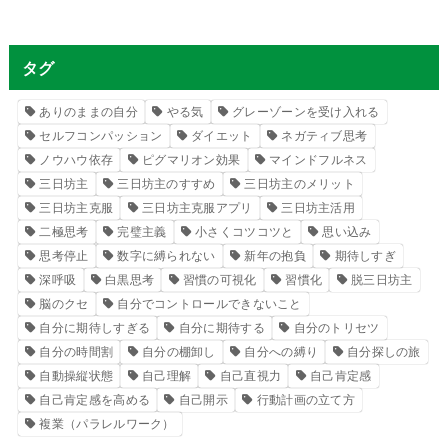
タグ
ありのままの自分
やる気
グレーゾーンを受け入れる
セルフコンパッション
ダイエット
ネガティブ思考
ノウハウ依存
ピグマリオン効果
マインドフルネス
三日坊主
三日坊主のすすめ
三日坊主のメリット
三日坊主克服
三日坊主克服アプリ
三日坊主活用
二極思考
完璧主義
小さくコツコツと
思い込み
思考停止
数字に縛られない
新年の抱負
期待しすぎ
深呼吸
白黒思考
習慣の可視化
習慣化
脱三日坊主
脳のクセ
自分でコントロールできないこと
自分に期待しすぎる
自分に期待する
自分のトリセツ
自分の時間割
自分の棚卸し
自分への縛り
自分探しの旅
自動操縦状態
自己理解
自己直視力
自己肯定感
自己肯定感を高める
自己開示
行動計画の立て方
複業（パラレルワーク）