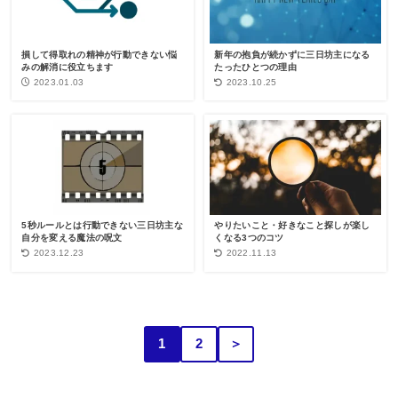
損して得取れの精神が行動できない悩
新年の抱負が続かずに三日坊主になる
みの解消に役立ちます
たったひとつの理由
2023.01.03
2023.10.25
5秒ルールとは行動できない三日坊主な
やりたいこと・好きなこと探しが楽し
自分を変える魔法の呪文
くなる3つのコツ
2023.12.23
2022.11.13
1
2
＞