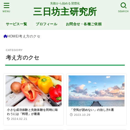
失敗から始める習慣化
三日坊主研究所
MENU
SEARCH
サービス一覧
プロフィール
お問合せ・各種ご依頼
HOME
考え方のクセ
考え方のクセ
小さな成功体験と失敗体験を同時に味
「空気が読めない」の治し方5選
わうには「料理」が最適
2023.10.29
2024.02.21