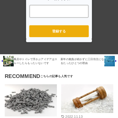
登録する
風呂やトイレで浮かぶアイデアはス
新年の抱負が続かずに三日坊主にな
ルーしたらもったいないです
るたったひとつの理由
RECOMMEND
2022.11.13