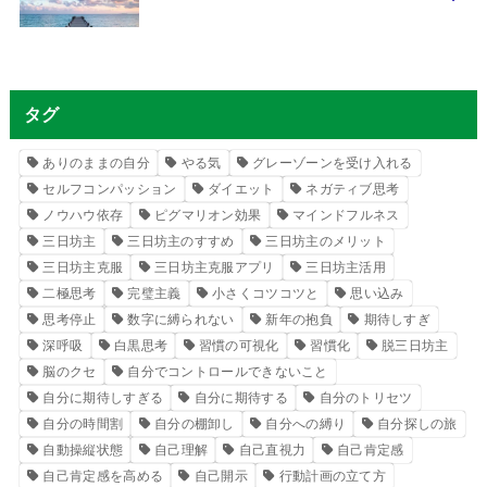
タグ
ありのままの自分
やる気
グレーゾーンを受け入れる
セルフコンパッション
ダイエット
ネガティブ思考
ノウハウ依存
ピグマリオン効果
マインドフルネス
三日坊主
三日坊主のすすめ
三日坊主のメリット
三日坊主克服
三日坊主克服アプリ
三日坊主活用
二極思考
完璧主義
小さくコツコツと
思い込み
思考停止
数字に縛られない
新年の抱負
期待しすぎ
深呼吸
白黒思考
習慣の可視化
習慣化
脱三日坊主
脳のクセ
自分でコントロールできないこと
自分に期待しすぎる
自分に期待する
自分のトリセツ
自分の時間割
自分の棚卸し
自分への縛り
自分探しの旅
自動操縦状態
自己理解
自己直視力
自己肯定感
自己肯定感を高める
自己開示
行動計画の立て方