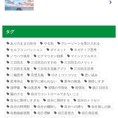
タグ
ありのままの自分
やる気
グレーゾーンを受け入れる
セルフコンパッション
ダイエット
ネガティブ思考
ノウハウ依存
ピグマリオン効果
マインドフルネス
三日坊主
三日坊主のすすめ
三日坊主のメリット
三日坊主克服
三日坊主克服アプリ
三日坊主活用
二極思考
完璧主義
小さくコツコツと
思い込み
思考停止
数字に縛られない
新年の抱負
期待しすぎ
深呼吸
白黒思考
習慣の可視化
習慣化
脱三日坊主
脳のクセ
自分でコントロールできないこと
自分に期待しすぎる
自分に期待する
自分のトリセツ
自分の時間割
自分の棚卸し
自分への縛り
自分探しの旅
自動操縦状態
自己理解
自己直視力
自己肯定感