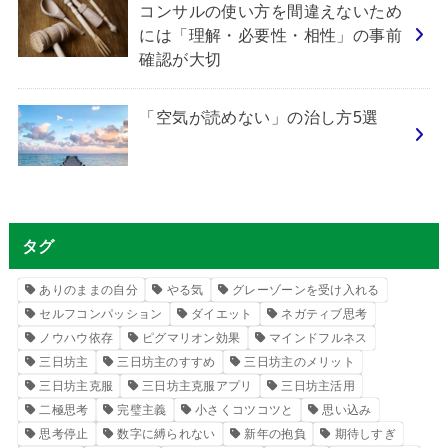
コンサルの使い方を間違えないため
には「理解・必要性・相性」の事前
確認が大切
「空気が読めない」の治し方5選
タグ
ありのままの自分
やる気
グレーゾーンを受け入れる
セルフコンパッション
ダイエット
ネガティブ思考
ノウハウ依存
ピグマリオン効果
マインドフルネス
三日坊主
三日坊主のすすめ
三日坊主のメリット
三日坊主克服
三日坊主克服アプリ
三日坊主活用
二極思考
完璧主義
小さくコツコツと
思い込み
思考停止
数字に縛られない
新年の抱負
期待しすぎ