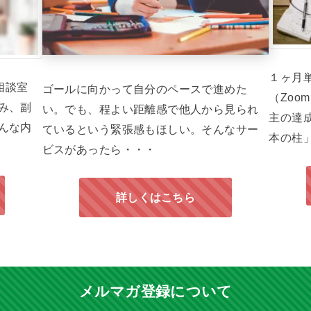
１ヶ月
M相談室
ゴールに向かって自分のペースで進めた
（Zo
み、副
い。でも、程よい距離感で他人から見られ
主の達
んな内
ているという緊張感もほしい。そんなサー
本の柱
ビスがあったら・・・
詳しくはこちら
メルマガ登録について