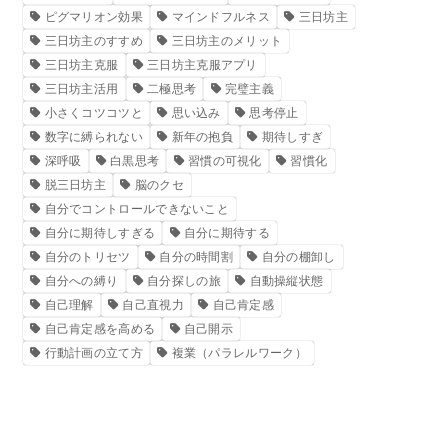
ピグマリオン効果
マインドフルネス
三日坊主
三日坊主のすすめ
三日坊主のメリット
三日坊主克服
三日坊主克服アプリ
三日坊主活用
二極思考
完璧主義
小さくコツコツと
思い込み
思考停止
数字に縛られない
新年の抱負
期待しすぎ
深呼吸
白黒思考
習慣の可視化
習慣化
脱三日坊主
脳のクセ
自分でコントロールできないこと
自分に期待しすぎる
自分に期待する
自分のトリセツ
自分の時間割
自分の棚卸し
自分への縛り
自分探しの旅
自動操縦状態
自己理解
自己直視力
自己肯定感
自己肯定感を高める
自己開示
行動計画の立て方
複業（パラレルワーク）