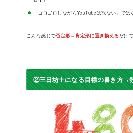
る！」
「ゴロゴロしながらYouTubeは観ない」では
こんな感じで
否定形→肯定形に置き換える
だけ
②三日坊主になる目標の書き方→