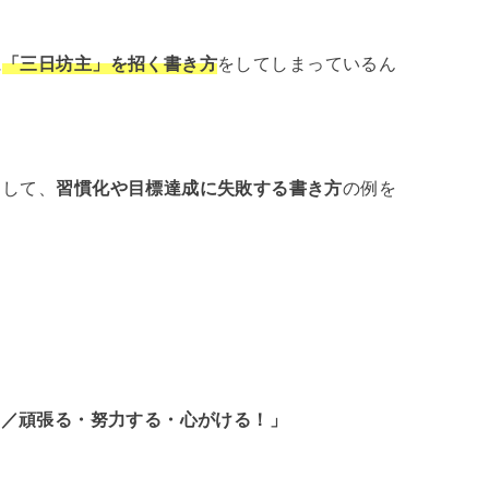
に
「三日坊主」を招く書き方
をしてしまっているん
として、
習慣化や目標達成に失敗する書き方
の例を
に／頑張る・努力する・心がける！」