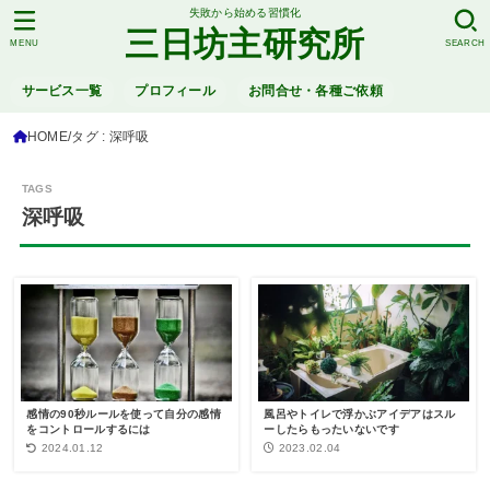
失敗から始める習慣化
三日坊主研究所
MENU
SEARCH
サービス一覧
プロフィール
お問合せ・各種ご依頼
HOME
タグ : 深呼吸
深呼吸
感情の90秒ルールを使って自分の感情
風呂やトイレで浮かぶアイデアはスル
をコントロールするには
ーしたらもったいないです
2024.01.12
2023.02.04