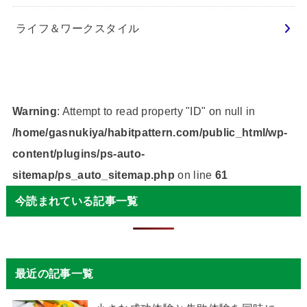
ライフ＆ワークスタイル
Warning
: Attempt to read property "ID" on null in
/home/gasnukiya/habitpattern.com/public_html/wp-
content/plugins/ps-auto-
sitemap/ps_auto_sitemap.php
on line
61
今読まれている記事一覧
最近の記事一覧