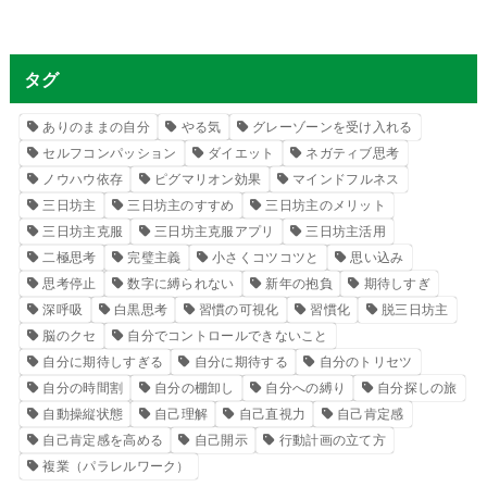
タグ
ありのままの自分
やる気
グレーゾーンを受け入れる
セルフコンパッション
ダイエット
ネガティブ思考
ノウハウ依存
ピグマリオン効果
マインドフルネス
三日坊主
三日坊主のすすめ
三日坊主のメリット
三日坊主克服
三日坊主克服アプリ
三日坊主活用
二極思考
完璧主義
小さくコツコツと
思い込み
思考停止
数字に縛られない
新年の抱負
期待しすぎ
深呼吸
白黒思考
習慣の可視化
習慣化
脱三日坊主
脳のクセ
自分でコントロールできないこと
自分に期待しすぎる
自分に期待する
自分のトリセツ
自分の時間割
自分の棚卸し
自分への縛り
自分探しの旅
自動操縦状態
自己理解
自己直視力
自己肯定感
自己肯定感を高める
自己開示
行動計画の立て方
複業（パラレルワーク）