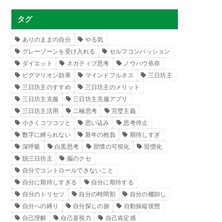
タグ
ありのままの自分
やる気
グレーゾーンを受け入れる
セルフコンパッション
ダイエット
ネガティブ思考
ノウハウ依存
ピグマリオン効果
マインドフルネス
三日坊主
三日坊主のすすめ
三日坊主のメリット
三日坊主克服
三日坊主克服アプリ
三日坊主活用
二極思考
完璧主義
小さくコツコツと
思い込み
思考停止
数字に縛られない
新年の抱負
期待しすぎ
深呼吸
白黒思考
習慣の可視化
習慣化
脱三日坊主
脳のクセ
自分でコントロールできないこと
自分に期待しすぎる
自分に期待する
自分のトリセツ
自分の時間割
自分の棚卸し
自分への縛り
自分探しの旅
自動操縦状態
自己理解
自己直視力
自己肯定感