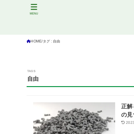
MENU
HOME
タグ : 自由
自由
正解
の見
2023