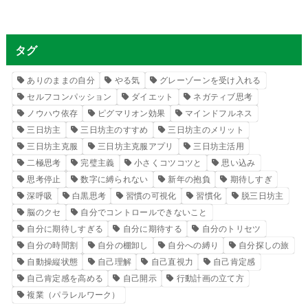
タグ
ありのままの自分
やる気
グレーゾーンを受け入れる
セルフコンパッション
ダイエット
ネガティブ思考
ノウハウ依存
ピグマリオン効果
マインドフルネス
三日坊主
三日坊主のすすめ
三日坊主のメリット
三日坊主克服
三日坊主克服アプリ
三日坊主活用
二極思考
完璧主義
小さくコツコツと
思い込み
思考停止
数字に縛られない
新年の抱負
期待しすぎ
深呼吸
白黒思考
習慣の可視化
習慣化
脱三日坊主
脳のクセ
自分でコントロールできないこと
自分に期待しすぎる
自分に期待する
自分のトリセツ
自分の時間割
自分の棚卸し
自分への縛り
自分探しの旅
自動操縦状態
自己理解
自己直視力
自己肯定感
自己肯定感を高める
自己開示
行動計画の立て方
複業（パラレルワーク）