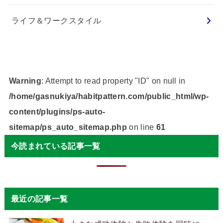
ライフ＆ワークスタイル
Warning
: Attempt to read property "ID" on null in
/home/gasnukiya/habitpattern.com/public_html/wp-
content/plugins/ps-auto-
sitemap/ps_auto_sitemap.php
on line
61
今読まれている記事一覧
最近の記事一覧