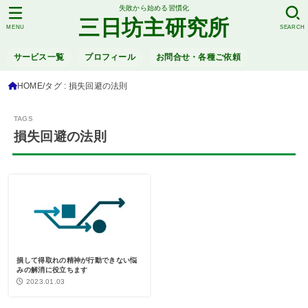
失敗から始める習慣化
三日坊主研究所
MENU
SEARCH
サービス一覧
プロフィール
お問合せ・各種ご依頼
HOME
タグ : 損失回避の法則
損失回避の法則
損して得取れの精神が行動できない悩
みの解消に役立ちます
2023.01.03