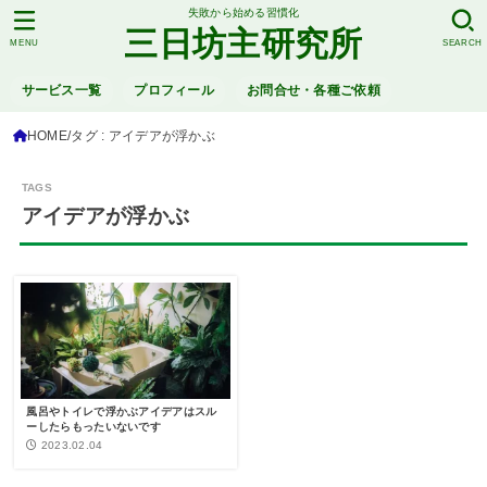
失敗から始める習慣化
三日坊主研究所
MENU
SEARCH
サービス一覧
プロフィール
お問合せ・各種ご依頼
HOME
タグ : アイデアが浮かぶ
アイデアが浮かぶ
風呂やトイレで浮かぶアイデアはスル
ーしたらもったいないです
2023.02.04