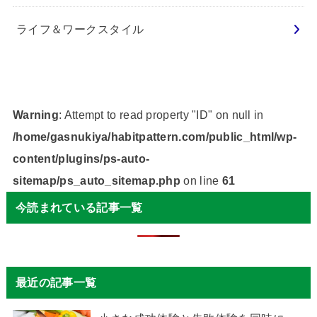
ライフ＆ワークスタイル
Warning
: Attempt to read property "ID" on null in
/home/gasnukiya/habitpattern.com/public_html/wp-
content/plugins/ps-auto-
sitemap/ps_auto_sitemap.php
on line
61
今読まれている記事一覧
最近の記事一覧