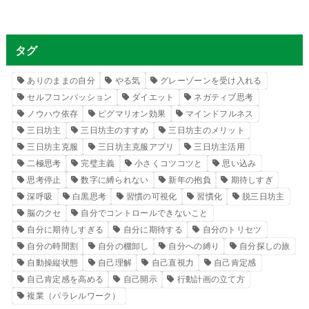
タグ
ありのままの自分
やる気
グレーゾーンを受け入れる
セルフコンパッション
ダイエット
ネガティブ思考
ノウハウ依存
ピグマリオン効果
マインドフルネス
三日坊主
三日坊主のすすめ
三日坊主のメリット
三日坊主克服
三日坊主克服アプリ
三日坊主活用
二極思考
完璧主義
小さくコツコツと
思い込み
思考停止
数字に縛られない
新年の抱負
期待しすぎ
深呼吸
白黒思考
習慣の可視化
習慣化
脱三日坊主
脳のクセ
自分でコントロールできないこと
自分に期待しすぎる
自分に期待する
自分のトリセツ
自分の時間割
自分の棚卸し
自分への縛り
自分探しの旅
自動操縦状態
自己理解
自己直視力
自己肯定感
自己肯定感を高める
自己開示
行動計画の立て方
複業（パラレルワーク）