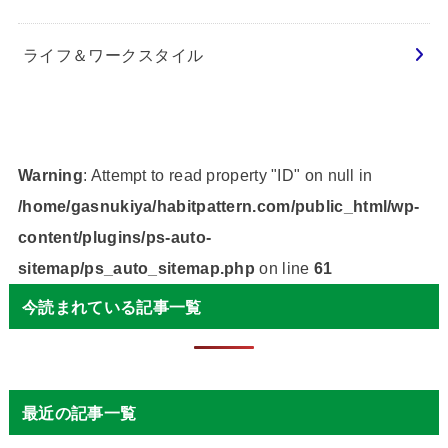
ライフ＆ワークスタイル
Warning
: Attempt to read property "ID" on null in
/home/gasnukiya/habitpattern.com/public_html/wp-
content/plugins/ps-auto-
sitemap/ps_auto_sitemap.php
on line
61
今読まれている記事一覧
最近の記事一覧