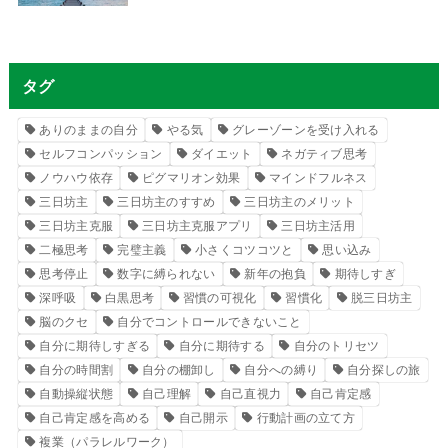
タグ
ありのままの自分
やる気
グレーゾーンを受け入れる
セルフコンパッション
ダイエット
ネガティブ思考
ノウハウ依存
ピグマリオン効果
マインドフルネス
三日坊主
三日坊主のすすめ
三日坊主のメリット
三日坊主克服
三日坊主克服アプリ
三日坊主活用
二極思考
完璧主義
小さくコツコツと
思い込み
思考停止
数字に縛られない
新年の抱負
期待しすぎ
深呼吸
白黒思考
習慣の可視化
習慣化
脱三日坊主
脳のクセ
自分でコントロールできないこと
自分に期待しすぎる
自分に期待する
自分のトリセツ
自分の時間割
自分の棚卸し
自分への縛り
自分探しの旅
自動操縦状態
自己理解
自己直視力
自己肯定感
自己肯定感を高める
自己開示
行動計画の立て方
複業（パラレルワーク）